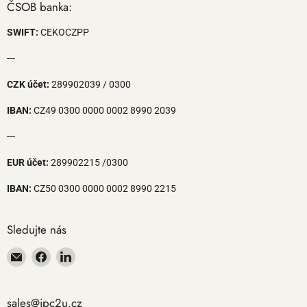
ČSOB banka:
SWIFT:
CEKOCZPP
---
CZK účet:
289902039 / 0300
IBAN:
CZ49 0300 0000 0002 8990 2039
---
EUR účet:
289902215 /0300
IBAN:
CZ50 0300 0000 0002 8990 2215
Sledujte nás
Email
Navštivte
Navštivte
iPC2U
nás
nás
s.r.o.
na
na
Facebook
LinkedIn
sales@ipc2u.cz