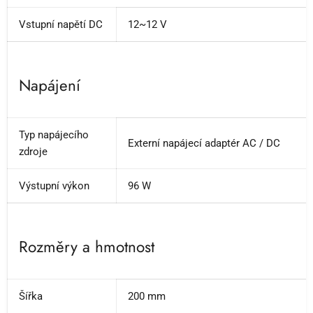
Vstupní napětí DC
12~12 V
Napájení
Typ napájecího
Externí napájecí adaptér AC / DC
zdroje
Výstupní výkon
96 W
Rozměry a hmotnost
Šířka
200 mm